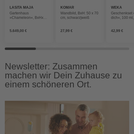
LASITA MAJA
KOMAR
WEKA
Gartenhaus
Wandbild, BxH: 50 x 70
Geschenkset
»Chameleon«, BxHxT:
cm, schwarz|weiß
dich«, 100 ml,
510 x 233,7 x 410 cm
Honig
(Außenmaß inkl.
5.649,00 €
27,99 €
42,99 €
Dachüberstand),
naturbelassen
Newsletter: Zusammen
machen wir Dein Zuhause zu
einem schöneren Ort.