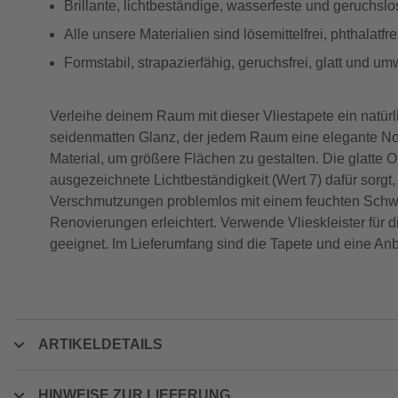
Brillante, lichtbeständige, wasserfeste und geruchsl
Alle unsere Materialien sind lösemittelfrei, phthalat
Formstabil, strapazierfähig, geruchsfrei, glatt und um
Verleihe deinem Raum mit dieser Vliestapete ein natür
seidenmatten Glanz, der jedem Raum eine elegante Note
Material, um größere Flächen zu gestalten. Die glatte 
ausgezeichnete Lichtbeständigkeit (Wert 7) dafür sorgt
Verschmutzungen problemlos mit einem feuchten Schwam
Renovierungen erleichtert. Verwende Vlieskleister für d
geeignet. Im Lieferumfang sind die Tapete und eine An
ARTIKELDETAILS
HINWEISE ZUR LIEFERUNG