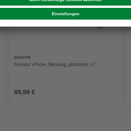
SCHÜTTE
Armatur »Pico«, Messing, glänzend, ½"
69,99 €