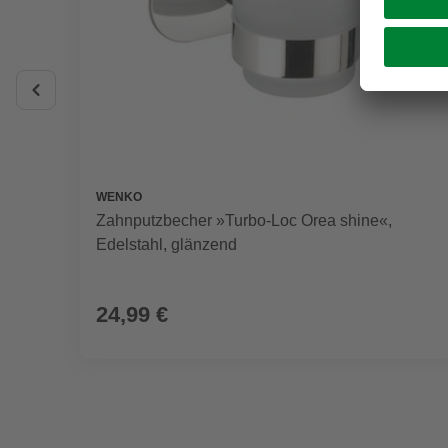
WENKO
Zahnputzbecher »Turbo-Loc Orea shine«,
Edelstahl, glänzend
24,99 €