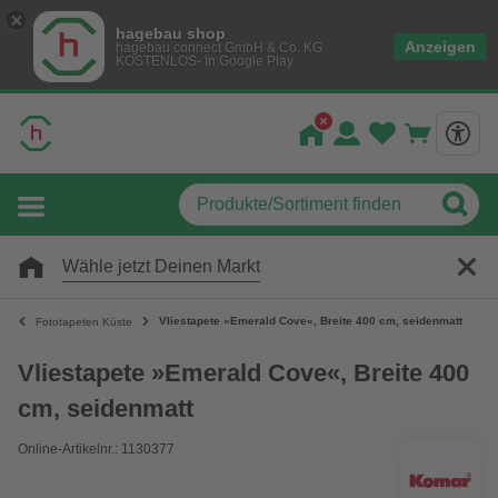
hagebau shop
Anzeigen
hagebau connect GmbH & Co. KG
KOSTENLOS- In Google Play
Wähle jetzt Deinen Markt
Vliestapete »Emerald Cove«, Breite 400 cm, seidenmatt
Fototapeten Küste
Vliestapete »Emerald Cove«, Breite 400
cm, seidenmatt
Online-Artikelnr.: 1130377