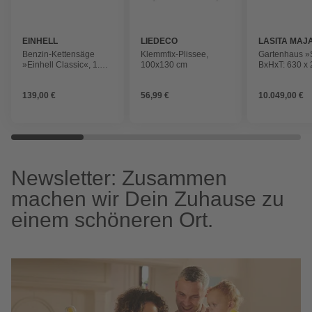
EINHELL
LIEDECO
LASITA MAJ
Benzin-Kettensäge
Klemmfix-Plissee,
Gartenhaus »
»Einhell Classic«, 1.3
100x130 cm
BxHxT: 630 x 
kW
470 cm (Auß
inkl. Dachübe
139,00 €
56,99 €
10.049,00 €
schwedenrot
Newsletter: Zusammen
machen wir Dein Zuhause zu
einem schöneren Ort.