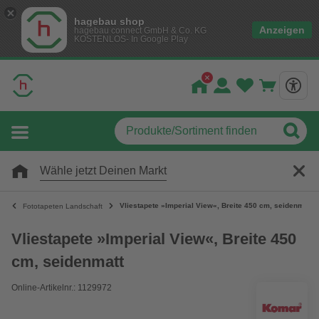
hagebau shop
Anzeigen
hagebau connect GmbH & Co. KG
KOSTENLOS- In Google Play
Wähle jetzt Deinen Markt
Vliestapete »Imperial View«, Breite 450 cm, seidenmatt
Fototapeten Landschaft
Vliestapete »Imperial View«, Breite 450
cm, seidenmatt
Online-Artikelnr.: 1129972