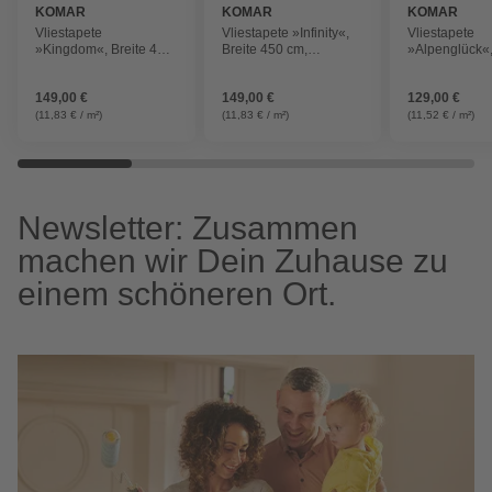
KOMAR
KOMAR
KOMAR
Vliestapete
Vliestapete »Infinity«,
Vliestapete
»Kingdom«, Breite 450
Breite 450 cm,
»Alpenglück«,
cm, seidenmatt
seidenmatt
400 cm, seide
149,00 €
149,00 €
129,00 €
(11,83 € / m²)
(11,83 € / m²)
(11,52 € / m²)
Newsletter: Zusammen
machen wir Dein Zuhause zu
einem schöneren Ort.