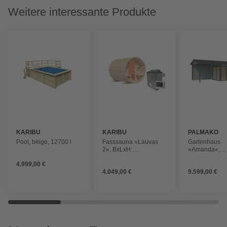
Weitere interessante Produkte
KARIBU
KARIBU
PALMAKO
Pool, beige, 12700 l
Fasssauna »Lauvas
Gartenhaus
2«, BxLxH:
»Amanda«,
224x299x229 cm, mit 9
Aufstellmaße
4.999,00 €
kW Ofen, externe
917 x 340 x 2
4.049,00 €
9.599,00 €
Steuerung
lackiert, Holz