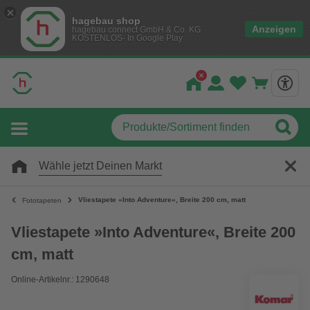
hagebau shop
Anzeigen
hagebau connect GmbH & Co. KG
KOSTENLOS- In Google Play
Wähle jetzt Deinen Markt
Vliestapete »Into Adventure«, Breite 200 cm, matt
Fototapeten
Vliestapete »Into Adventure«, Breite 200
cm, matt
Online-Artikelnr.: 1290648