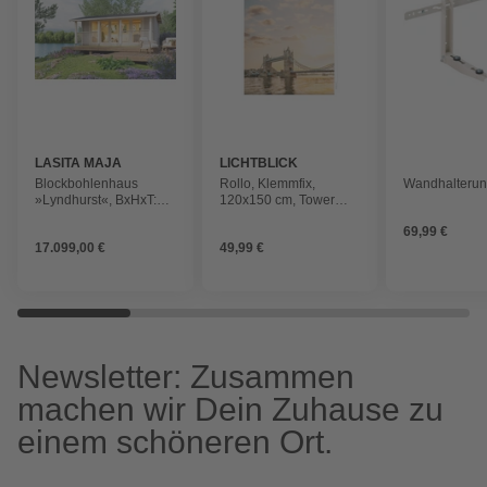
LASITA MAJA
LICHTBLICK
Blockbohlenhaus
Rollo, ‎‎Klemmfix,
Wandhalterun
»Lyndhurst«, BxHxT:
120x150 cm‎‎, Tower
610 x 244,8 x 460 cm
Bridge, rot weiß
69,99 €
(Außenmaß inkl.
17.099,00 €
49,99 €
Dachüberstand), grau
Newsletter: Zusammen
machen wir Dein Zuhause zu
einem schöneren Ort.