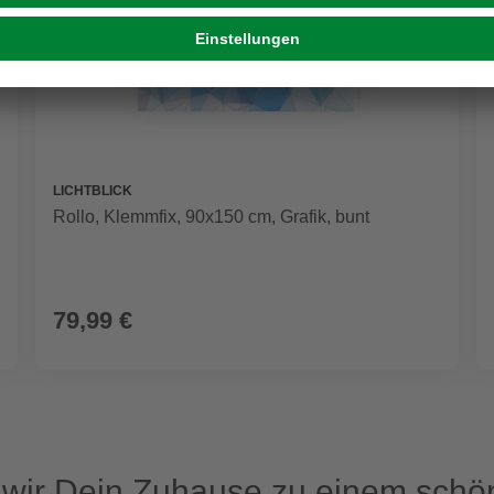
LICHTBLICK
Rollo, ‎‎Klemmfix, 90x150 cm‎, Grafik, bunt
79,99 €
ir Dein Zuhause zu einem schön