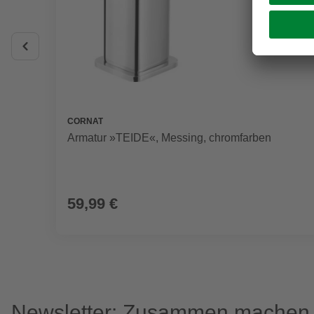
CORNAT
Armatur »TEIDE«, Messing, chromfarben
59,99 €
Newsletter: Zusammen machen w