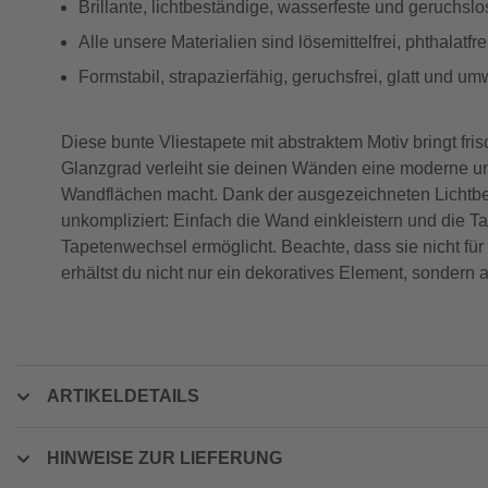
Brillante, lichtbeständige, wasserfeste und geruchsl
Alle unsere Materialien sind lösemittelfrei, phthalat
Formstabil, strapazierfähig, geruchsfrei, glatt und um
Diese bunte Vliestapete mit abstraktem Motiv bringt f
Glanzgrad verleiht sie deinen Wänden eine moderne und 
Wandflächen macht. Dank der ausgezeichneten Lichtbest
unkompliziert: Einfach die Wand einkleistern und die T
Tapetenwechsel ermöglicht. Beachte, dass sie nicht für
erhältst du nicht nur ein dekoratives Element, sondern
ARTIKELDETAILS
HINWEISE ZUR LIEFERUNG