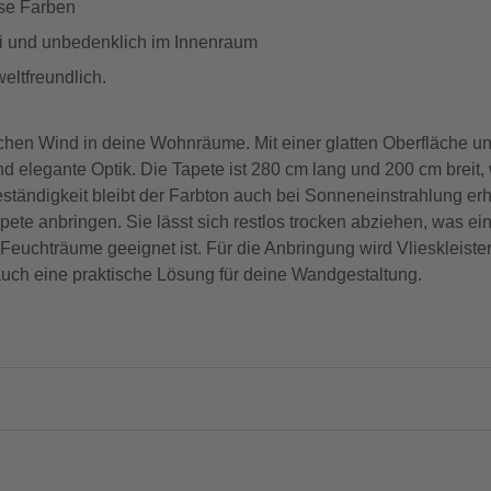
ose Farben
frei und unbedenklich im Innenraum
weltfreundlich.
rischen Wind in deine Wohnräume. Mit einer glatten Oberfläche 
elegante Optik. Die Tapete ist 280 cm lang und 200 cm breit, w
ändigkeit bleibt der Farbton auch bei Sonneneinstrahlung erha
apete anbringen. Sie lässt sich restlos trocken abziehen, was e
 Feuchträume geeignet ist. Für die Anbringung wird Vlieskleiste
 auch eine praktische Lösung für deine Wandgestaltung.