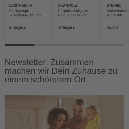
LASITA MAJA
SKANHOLZ
STEINEL
Blockgarage
Carport »Wallgau«,
Außenleuchte
»Canberra«, BxT: 422,7
BxT: 620 x 500 cm,
9,3 W, inkl.
x 600 cm (Außenmaß),
Firsthöhe: 354 cm,
Bewegungsme
Holz
imprägniert
8.149,00 €
3.799,00 €
94,99 €
Newsletter: Zusammen
machen wir Dein Zuhause zu
einem schöneren Ort.