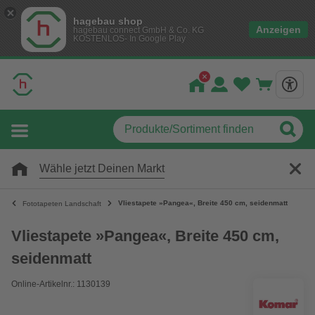
hagebau shop
Anzeigen
hagebau connect GmbH & Co. KG
KOSTENLOS- In Google Play
Wähle jetzt Deinen Markt
Vliestapete »Pangea«, Breite 450 cm, seidenmatt
Fototapeten Landschaft
Vliestapete »Pangea«, Breite 450 cm,
seidenmatt
Online-Artikelnr.: 1130139