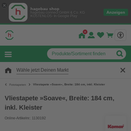
hagebau shop
Anzeigen
hagebau connect GmbH & Co. KG
KOSTENLOS- In Google Play
Wähle jetzt Deinen Markt
Vliestapete »Soave«, Breite: 184 cm, inkl. Kleister
Fototapeten
Vliestapete »Soave«, Breite: 184 cm,
inkl. Kleister
Online-Artikelnr.: 1130192