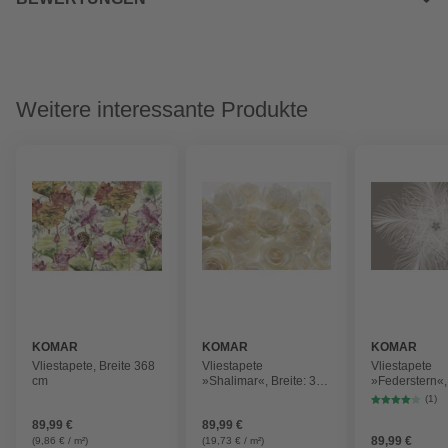
Weitere interessante Produkte
KOMAR
KOMAR
KOMAR
Vliestapete, Breite 368
Vliestapete
Vliestapete
cm
»Shalimar«, Breite: 368
»Federstern«, 
cm, inkl. Kleister
368 cm, inkl. K
(1)
89,99 €
89,99 €
89,99 €
(9,86 € / m²)
(19,73 € / m²)