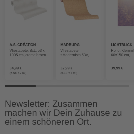
A.S. CRÉATION
MARBURG
LICHTBLICK
Vliestapete, BxL: 53 x
Vliestapete
Rollo, ‎‎Klemmf
1005 cm, cremefarben
»Modernista 53«,
60x150 cm‎‎,
Linien, kupferfarben
Sommerabend
34,99 €
32,99 €
39,99 €
(6,56 € / m²)
(6,19 € / m²)
Newsletter: Zusammen
machen wir Dein Zuhause zu
einem schöneren Ort.