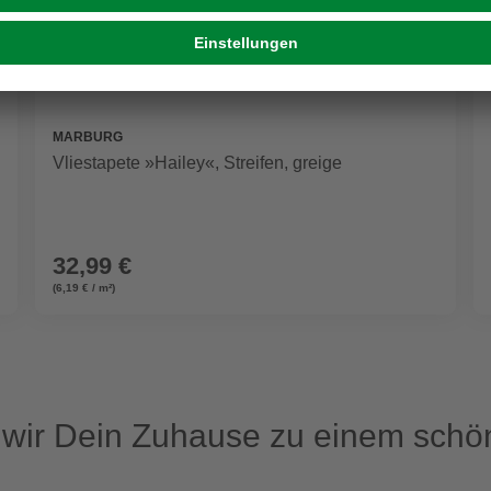
MARBURG
Vliestapete »Hailey«, Streifen, greige
32,99 €
(6,19 € / m²)
ir Dein Zuhause zu einem schön