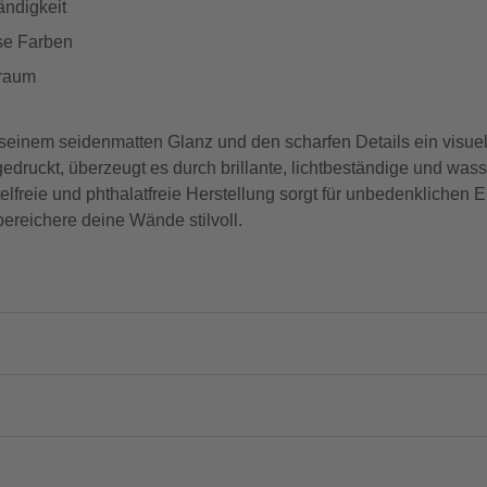
ändigkeit
ose Farben
nraum
einem seidenmatten Glanz und den scharfen Details ein visuell
druckt, überzeugt es durch brillante, lichtbeständige und was
elfreie und phthalatfreie Herstellung sorgt für unbedenklichen 
ereichere deine Wände stilvoll.