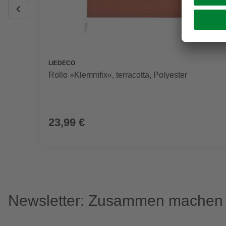
LIEDECO
Rollo »Klemmfix«, terracotta, Polyester
23,99 €
Newsletter: Zusammen machen w