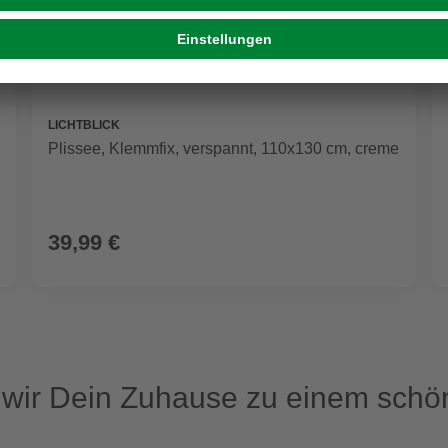
LICHTBLICK
Plissee, ‎Klemmfix, verspannt, 110x130 cm, creme
39,99 €
ir Dein Zuhause zu einem schön