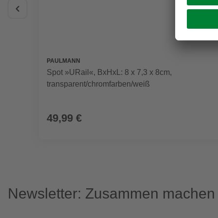
PAULMANN
Spot »URail«, BxHxL: 8 x 7,3 x 8cm,
transparent/chromfarben/weiß
49,99 €
Newsletter: Zusammen machen w