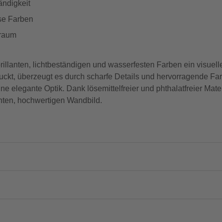
ändigkeit
ose Farben
nraum
illanten, lichtbeständigen und wasserfesten Farben ein visuell
kt, überzeugt es durch scharfe Details und hervorragende Far
 elegante Optik. Dank lösemittelfreier und phthalatfreier Mater
nten, hochwertigen Wandbild.