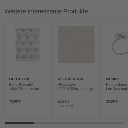
Weitere interessante Produkte
LICHTBLICK
A.S. CRÉATION
WENKO
Rollo, ‎‎Klemmfix,
Vliestapete,
Handtuchring
100x150 cm‎‎, Anker
10,05x0,53m, uni beige
Loc Orea matt
gestreift, türkis rosa
Edelstahl, mat
79,99 €
22,99 €
25,99 €
(2,29 € / m)