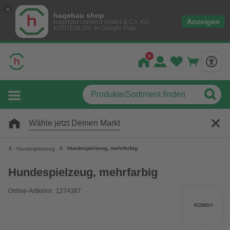
hagebau shop
Anzeigen
hagebau connect GmbH & Co. KG
KOSTENLOS- In Google Play
Wähle jetzt Deinen Markt
Hundespielzeug, mehrfarbig
Hundespielzeug
Hundespielzeug, mehrfarbig
Online-Artikelnr.: 1274387
KONG®