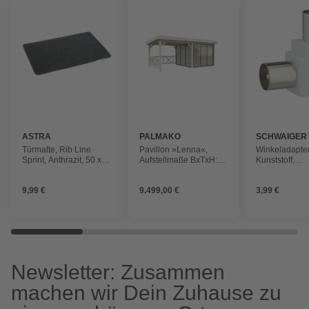
ASTRA
PALMAKO
SCHWAIGER
Türmatte, Rib Line
Pavillon »Lenna«,
Winkeladapter
Sprint, Anthrazit, 50 x
Aufstellmaße BxTxH:
Kunststoff,
80 cm
628 x 340 x 245 cm,
Koaxialkabel
tauchgrundiert, Holz
9,99 €
9.499,00 €
3,99 €
Newsletter: Zusammen
machen wir Dein Zuhause zu