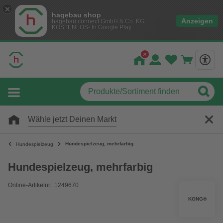
hagebau shop
Anzeigen
hagebau connect GmbH & Co. KG
KOSTENLOS- In Google Play
Wähle jetzt Deinen Markt
Hundespielzeug, mehrfarbig
Hundespielzeug
Hundespielzeug, mehrfarbig
Online-Artikelnr.: 1249670
KONG®