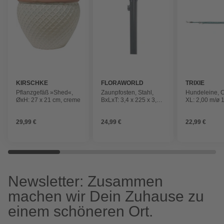
KIRSCHKE
FLORAWORLD
TRIXIE
Pflanzgefäß »Shed«,
Zaunpfosten, Stahl,
Hundeleine, 
ØxH: 27 x 21 cm, creme
BxLxT: 3,4 x 225 x 3,4
XL: 2,00 m/ø 
cm
Gurtband, Gra
29,99 €
24,99 €
22,99 €
Newsletter: Zusammen
machen wir Dein Zuhause zu
einem schöneren Ort.