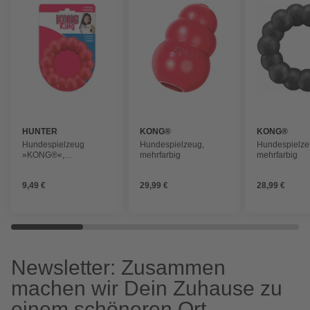
HUNTER
KONG®
KONG®
Hundespielzeug
Hundespielzeug,
Hundespielze
»KONG®«,
mehrfarbig
mehrfarbig
Hundespielzeug
KONG® Ring Ø = 8 cm
9,49 €
29,99 €
28,99 €
Newsletter: Zusammen
machen wir Dein Zuhause zu
einem schöneren Ort.