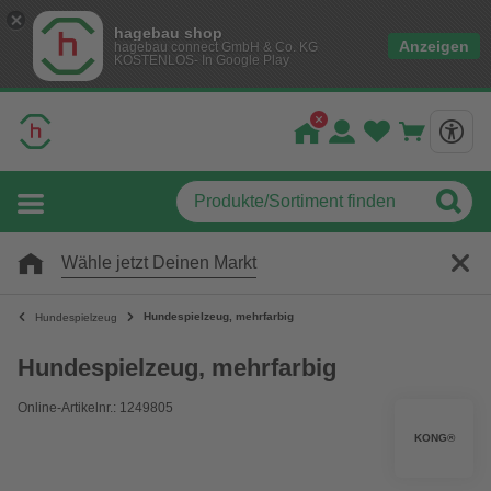
hagebau shop
Anzeigen
hagebau connect GmbH & Co. KG
KOSTENLOS- In Google Play
Wähle jetzt Deinen Markt
Hundespielzeug, mehrfarbig
Hundespielzeug
Hundespielzeug, mehrfarbig
Online-Artikelnr.: 1249805
KONG®