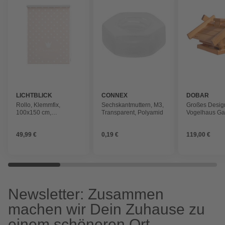
LICHTBLICK
CONNEX
DOBAR
Rollo, ‎‎Klemmfix,
Sechskantmuttern, M3,
Großes Desig
100x150 cm‎‎,
Transparent, Polyamid
Vogelhaus Ga
Prinzessin Lilly, rosa
49,99 €
0,19 €
119,00 €
Newsletter: Zusammen
machen wir Dein Zuhause zu
einem schöneren Ort.