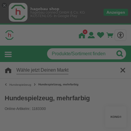
hagebau shop
Anzeigen
hagebau connect GmbH & Co. KG
KOSTENLOS- In Google Play
Wähle jetzt Deinen Markt
Hundespielzeug, mehrfarbig
Hundespielzeug
Hundespielzeug, mehrfarbig
Online-Artikelnr.: 1183300
KONG®