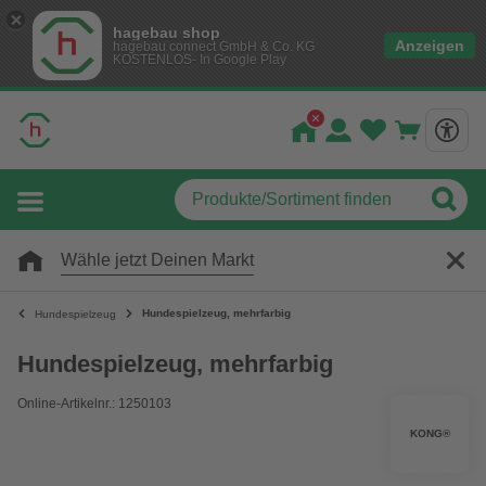
hagebau shop
Anzeigen
hagebau connect GmbH & Co. KG
KOSTENLOS- In Google Play
Wähle jetzt Deinen Markt
Hundespielzeug, mehrfarbig
Hundespielzeug
Hundespielzeug, mehrfarbig
Online-Artikelnr.: 1250103
KONG®