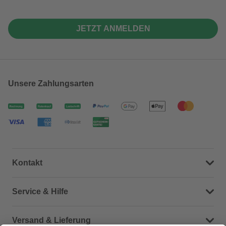
JETZT ANMELDEN
Unsere Zahlungsarten
Kontakt
Dein Kontakt zu uns
Service & Hilfe
Häufige Fragen (FAQ)
Versand & Lieferung