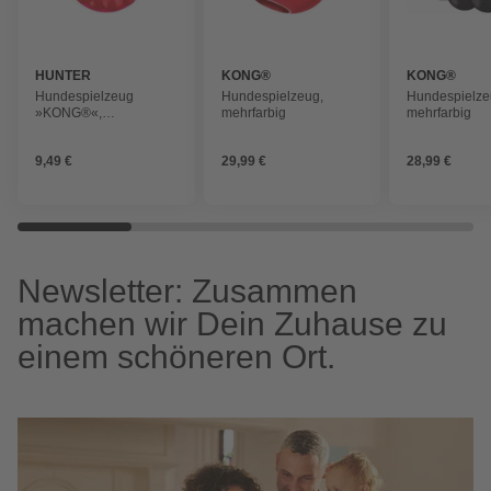
HUNTER
KONG®
KONG®
Hundespielzeug
Hundespielzeug,
Hundespielze
»KONG®«,
mehrfarbig
mehrfarbig
Hundespielzeug
KONG® Ring Ø = 8 cm
9,49 €
29,99 €
28,99 €
Newsletter: Zusammen
machen wir Dein Zuhause zu
einem schöneren Ort.