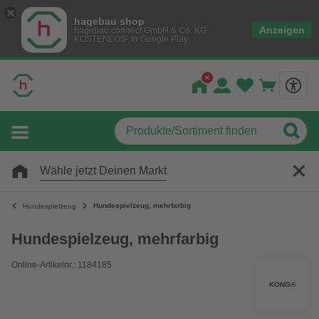
hagebau shop
Anzeigen
hagebau connect GmbH & Co. KG
KOSTENLOS- In Google Play
Wähle jetzt Deinen Markt
Hundespielzeug, mehrfarbig
Hundespielzeug
Hundespielzeug, mehrfarbig
Online-Artikelnr.: 1184185
KONG®