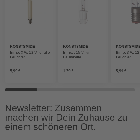
KONSTSMIDE
KONSTSMIDE
KONSTSMID
Birne, 3 W, 12 V, für alle
Birne, , 15 V, für
Birne, 3 W, 12
Leuchter
Baumkette
Leuchter
5,99 €
1,79 €
5,99 €
Newsletter: Zusammen
machen wir Dein Zuhause zu
einem schöneren Ort.