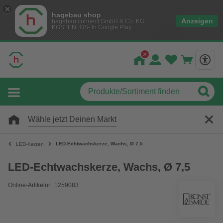
hagebau shop
Anzeigen
hagebau connect GmbH & Co. KG
KOSTENLOS- In Google Play
Wähle jetzt Deinen Markt
LED-Echtwachskerze, Wachs, Ø 7,5
LED-Kerzen
LED-Echtwachskerze, Wachs, Ø 7,5
Online-Artikelnr.: 1259083