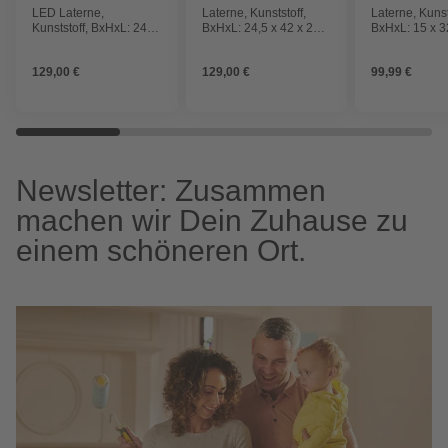
LED Laterne,
Laterne, Kunststoff,
Laterne, Kunst
Kunststoff, BxHxL: 24,5
BxHxL: 24,5 x 42 x 24,5
BxHxL: 15 x 3
x 42 x 24,5 cm, inkl.
cm, inkl. Leuchtmittel
cm, inkl. Leuc
Leuchtmittel
129,00 €
129,00 €
99,99 €
Newsletter: Zusammen
machen wir Dein Zuhause zu
einem schöneren Ort.