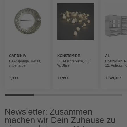
GARDINIA
KONSTSMIDE
AL
BRIEFKAST
Dekospange, Metall,
LED-Lichterkette, 1,5
Briefkasten, P
silberfarben
W, Stahl
12, Aufputzmo
BxHxT: 153,90
27,5 cm
7,99 €
13,99 €
1.749,00 €
Newsletter: Zusammen
machen wir Dein Zuhause zu