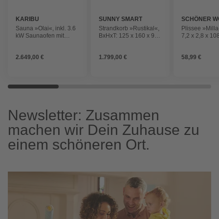
KARIBU
SUNNY SMART
SCHÖNER W
KOLLEKTIO
Sauna »Olai«, inkl. 3.6
Strandkorb »Rustikal«,
Plissee »Mill
kW Saunaofen mit
BxHxT: 125 x 160 x 90
7,2 x 2,8 x 10
externer Steuerung, für
cm, Halblieger,
beige
3 Personen
anthrazitfarben/grau
2.649,00 €
1.799,00 €
58,99 €
Newsletter: Zusammen
machen wir Dein Zuhause zu
einem schöneren Ort.