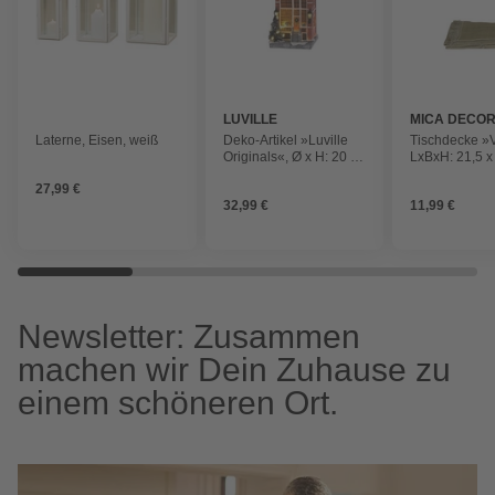
LUVILLE
MICA DECOR
Laterne, Eisen, weiß
Deko-Artikel »Luville
Tischdecke »Vi
Originals«, Ø x H: 20 x
LxBxH: 21,5 x 
2,5 cm, Keramik, blau
cm, Polyresin
27,99 €
32,99 €
11,99 €
Newsletter: Zusammen
machen wir Dein Zuhause zu
einem schöneren Ort.