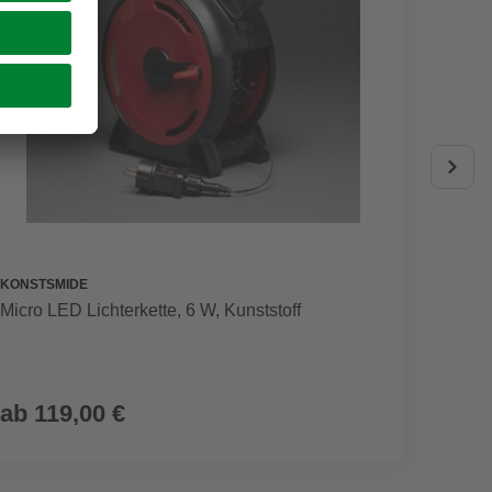
KONSTSMIDE
KONSTS
Micro LED Lichterkette, 6 W, Kunststoff
LED-Bü
ab
119,00 €
ab
7