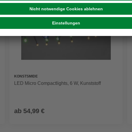
KONSTSMIDE
LED Micro Compactlights, 6 W, Kunststoff
ab
54,99 €