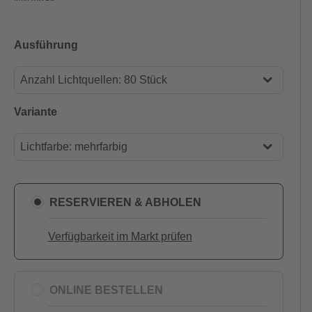
Ausführung
Anzahl Lichtquellen: 80 Stück
Anzahl Lichtquellen: 80 Stück
Variante
Anzahl Lichtquellen: 120 Stück
Lichtfarbe: mehrfarbig
Anzahl Lichtquellen: 200 Stück
Lichtfarbe: bernstein
Lichtfarbe: mehrfarbig
RESERVIEREN & ABHOLEN
Verfügbarkeit im Markt prüfen
ONLINE BESTELLEN