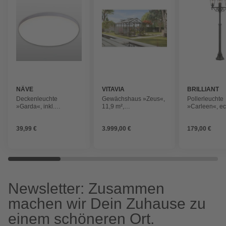
NÄVE
VITAVIA
BRILLIANT
Deckenleuchte
Gewächshaus »Zeus«,
Pollerleuchte
»Garda«, inkl.
11,9 m²,
»Carleen«, ec
Leuchtmittel in
Aluminium/Glas,
schwarz, Meta
neutralweiß
winterfest
39,99 €
3.999,00 €
179,00 €
Newsletter: Zusammen
machen wir Dein Zuhause zu
einem schöneren Ort.