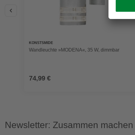
KONSTSMIDE
Wandleuchte »MODENA«, 35 W, dimmbar
74,99 €
Newsletter: Zusammen machen w