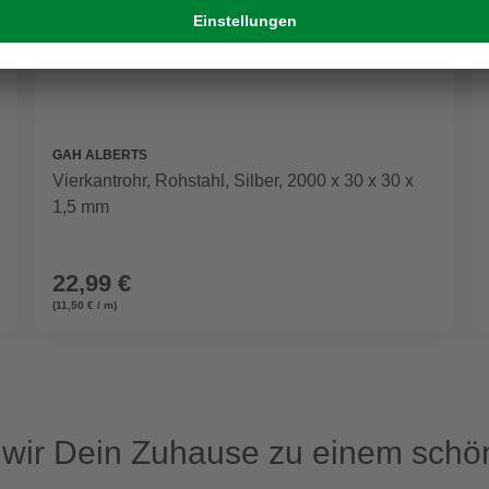
GAH ALBERTS
Vierkantrohr, Rohstahl, Silber, 2000 x 30 x 30 x
1,5 mm
22,99 €
(11,50 € / m)
ir Dein Zuhause zu einem schön