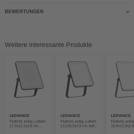
BEWERTUNGEN
Weitere interessante Produkte
LEDVANCE
LEDVANCE
LEDVANCE
Flutlicht, eckig, LxBxH:
Flutlicht, eckig, LxBxH:
Flutlicht, ecki
17,3x11,1x2,8 cm,
13,2x8,3x2,8 cm, kaltes
18,6x12,8x2,8
kaltes Tageslicht,
Tageslicht, schwarz
kaltes Tagesli