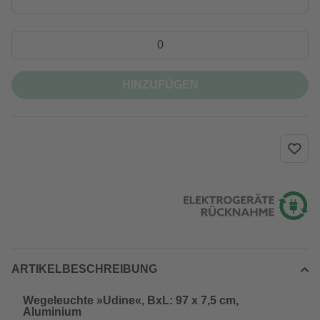
HINZUFÜGEN
ARTIKELBESCHREIBUNG
Wegeleuchte »Udine«, BxL: 97 x 7,5 cm,
Aluminium