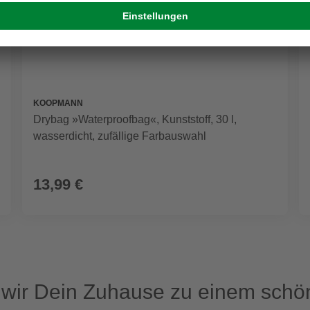
KOOPMANN
Drybag »Waterproofbag«, Kunststoff, 30 l,
wasserdicht, zufällige Farbauswahl
13,99 €
ir Dein Zuhause zu einem schön