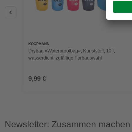
KOOPMANN
Drybag »Waterproofbag«, Kunststoff, 10 l,
wasserdicht, zufällige Farbauswahl
9,99 €
Newsletter: Zusammen machen w