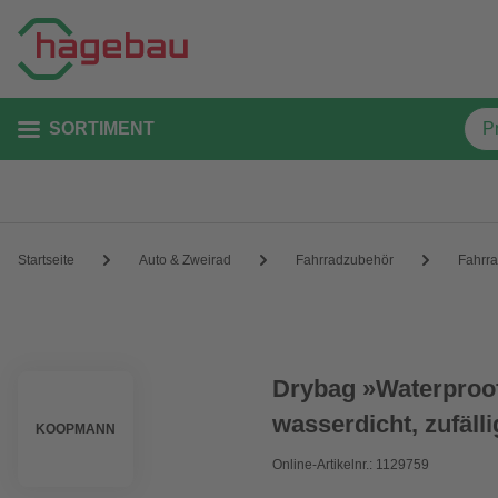
SORTIMENT
Startseite
Auto & Zweirad
Fahrradzubehör
Fahrr
Drybag »Waterproofb
wasserdicht, zufäll
KOOPMANN
Online-Artikelnr.: 1129759