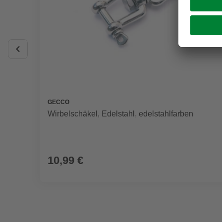
GECCO
Wirbelschäkel, Edelstahl, edelstahlfarben
10,99 €