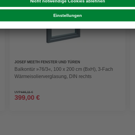
JOSEF MEETH FENSTER UND TÜREN
Balkontür »76/3«, 100 x 200 cm (BxH), 3-Fach
Wärmeisolierverglasung, DIN rechts
UVP
446,11 €
399,00 €