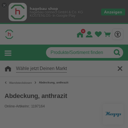
hagebau shop
Anzeigen
hagebau connect GmbH & Co. KG
KOSTENLOS- In Google Play
Wähle jetzt Deinen Markt
Abdeckung, anthrazit
Wandsteckdosen
Abdeckung, anthrazit
Online-Artikelnr.: 1197164