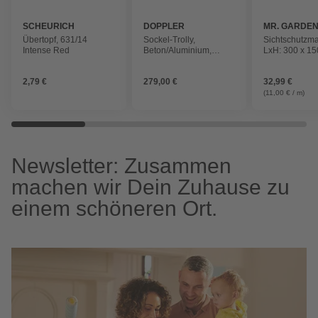
SCHEURICH
DOPPLER
MR. GARDE
Übertopf, 631/14
Sockel-Trolly,
Sichtschutzmat
Intense Red
Beton/Aluminium,
LxH: 300 x 1
BxHxL: 51 x 16 x 51
2,79 €
279,00 €
32,99 €
(11,00 € / m)
Newsletter: Zusammen
machen wir Dein Zuhause zu
einem schöneren Ort.