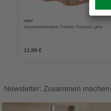
ORBIT
Aquariendekoration, Palmen, Polyresin, grün
11,99 €
Newsletter: Zusammen machen w