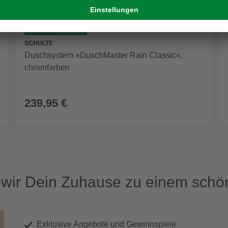
GRATIS VERSAND
SCHULTE
Duschsystem »DuschMaster Rain Classic«,
chromfarben
239,95 €
ir Dein Zuhause zu einem schön
Exklusive Angebote und Gewinnspiele