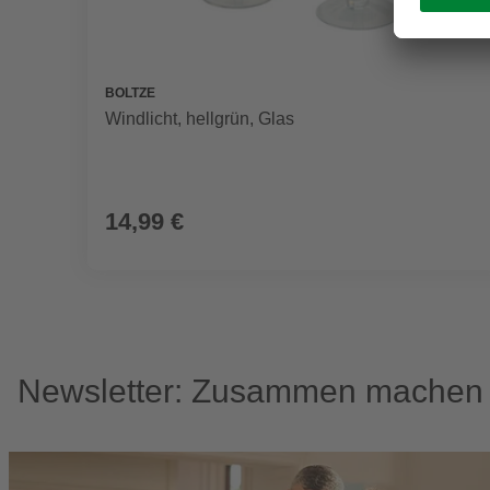
BOLTZE
Windlicht, hellgrün, Glas
14,99 €
Newsletter: Zusammen machen w