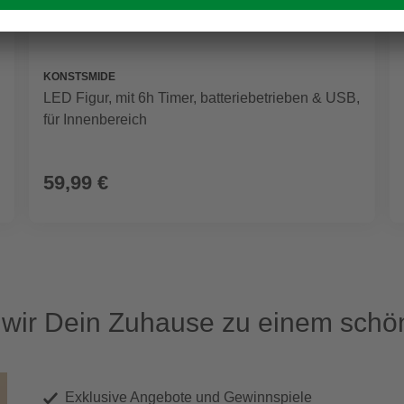
KONSTSMIDE
LED Figur, mit 6h Timer, batteriebetrieben & USB,
für Innenbereich
59,99 €
ir Dein Zuhause zu einem schön
Exklusive Angebote und Gewinnspiele