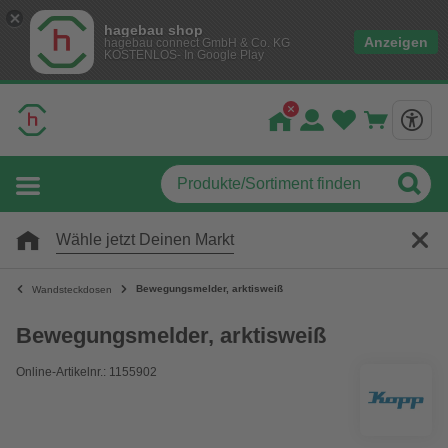
hagebau shop
Anzeigen
hagebau connect GmbH & Co. KG
KOSTENLOS- In Google Play
Wähle jetzt Deinen Markt
Bewegungsmelder, arktisweiß
Wandsteckdosen
Bewegungsmelder, arktisweiß
Online-Artikelnr.: 1155902