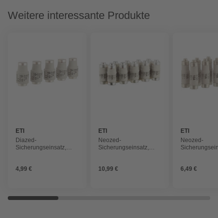
Weitere interessante Produkte
ETI
ETI
ETI
Diazed-
Neozed-
Neozed-
Sicherungseinsatz,
Sicherungseinsatz,
Sicherungsein
E33, 63 A, Grau
E18, 50 A, Grau
E14, 16 A, Gr
4,99 €
10,99 €
6,49 €