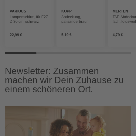
VARIOUS
KOPP
MERTEN
Lampenschirm, für E27
Abdeckung,
TAE-Abdeckun
D.30 cm, schwarz
palisanderbraun
fach, lotosweiß
TAE-Dosen
22,99 €
5,19 €
4,79 €
Newsletter: Zusammen
machen wir Dein Zuhause zu
einem schöneren Ort.