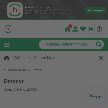
hagebau shop
Anzeigen
hagebau connect GmbH & Co. KG
KOSTENLOS- In Google Play
Wähle jetzt Deinen Markt
Dimmer
Wandsteckdosen
Dimmer
Online-Artikelnr.: 1197804