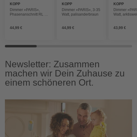
KOPP
KOPP
KOPP
Dimmer »PARIS«,
Dimmer »PARIS«, 3-35
Dimmer »PARI
Phasenanschnitt RL 7-
Watt, palisanderbraun
Watt, arktiswe
110W/VA, LED 3-35W,
mattschwarz
44,99 €
44,99 €
43,99 €
Newsletter: Zusammen
machen wir Dein Zuhause zu
einem schöneren Ort.