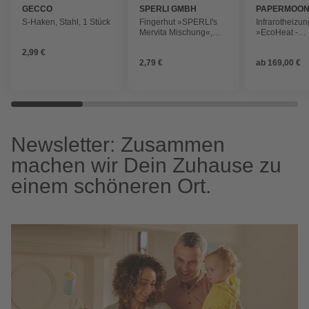
GECCO
SPERLI GMBH
PAPERMOO
S-Haken, Stahl, 1 Stück
Fingerhut »SPERLI's
Infrarotheizun
Mervita Mischung«,
»EcoHeat -
zweijährig, prächtige
Schmetterling«
2,99 €
Blütenrispen, Höhe ca.
Effekt
2,79 €
ab
169,00 €
150 cm
Newsletter: Zusammen
machen wir Dein Zuhause zu
einem schöneren Ort.