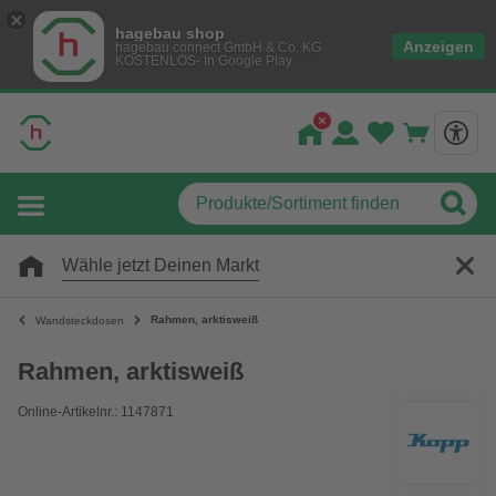
hagebau shop
Anzeigen
hagebau connect GmbH & Co. KG
KOSTENLOS- In Google Play
Wähle jetzt Deinen Markt
Rahmen, arktisweiß
Wandsteckdosen
Rahmen, arktisweiß
Online-Artikelnr.: 1147871