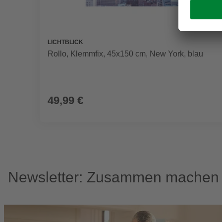
LICHTBLICK
Rollo, ‎‎Klemmfix, 45x150 cm‎, New York, blau
49,99 €
Newsletter: Zusammen machen w