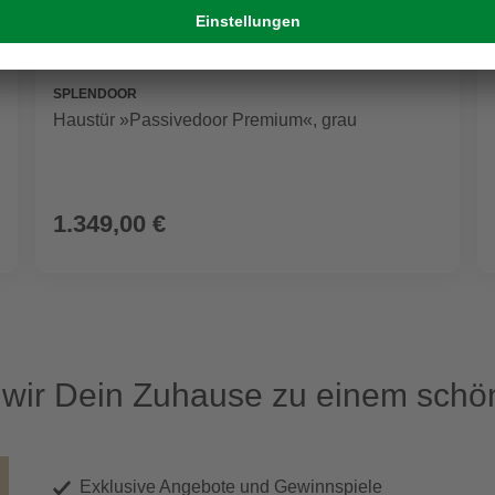
SPLENDOOR
Haustür »Passivedoor Premium«, grau
1.349,00 €
ir Dein Zuhause zu einem schön
Exklusive Angebote und Gewinnspiele