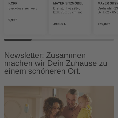
KOPP
MAYER SITZMÖBEL
MAYER SITZ
Steckdose, reinweiß
Drehstuhl »2228«,
Drehstuhl »2
BxH: 70 x 63 cm, rot
BxH: 62 x 65 
schwarz
9,99 €
399,00 €
169,00 €
Newsletter: Zusammen
machen wir Dein Zuhause zu
einem schöneren Ort.