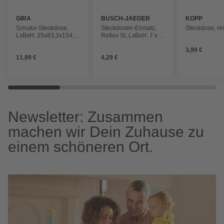
GIRA
BUSCH-JAEGER
KOPP
Schuko-Steckdose,
Steckdosen-Einsatz,
Steckdose, re
LxBxH: 25x83,3x154,4
Reflex SI, LxBxH: 7 x 7
mm, reinweiß
x 4 cm, Weiß
3,99 €
11,99 €
4,29 €
Newsletter: Zusammen
machen wir Dein Zuhause zu
einem schöneren Ort.