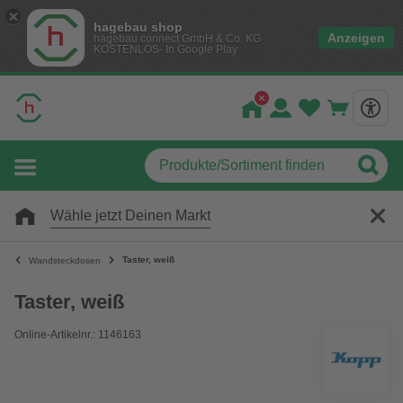
hagebau shop
Anzeigen
hagebau connect GmbH & Co. KG
KOSTENLOS- In Google Play
Wähle jetzt Deinen Markt
Taster, weiß
Wandsteckdosen
Taster, weiß
Online-Artikelnr.: 1146163