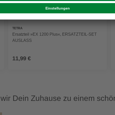
TETRA
Ersatzteil »EX 1200 Plus«, ERSATZTEIL-SET
AUSLASS
11,99 €
ir Dein Zuhause zu einem schön