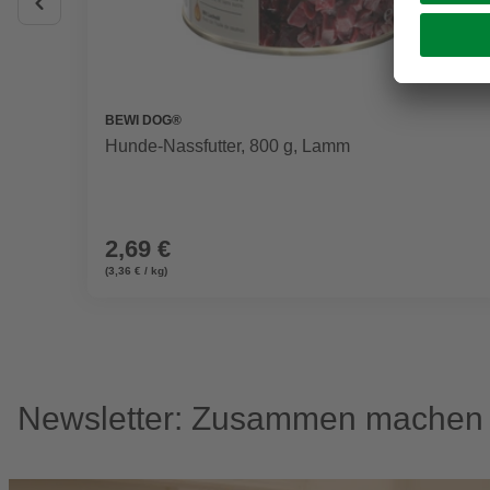
BEWI DOG®
Hunde-Nassfutter, 800 g, Lamm
2,69 €
(3,36 € / kg)
Newsletter: Zusammen machen w