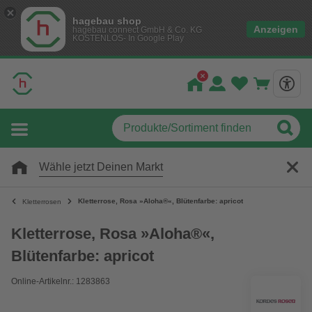
hagebau shop
Anzeigen
hagebau connect GmbH & Co. KG
KOSTENLOS- In Google Play
Wähle jetzt Deinen Markt
Kletterrose, Rosa »Aloha®«, Blütenfarbe: apricot
Kletterrosen
Kletterrose, Rosa »Aloha®«,
Blütenfarbe: apricot
Online-Artikelnr.: 1283863