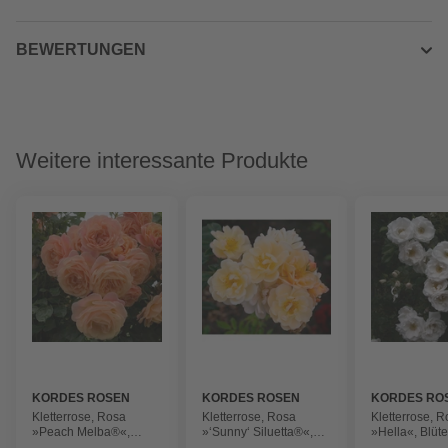
BEWERTUNGEN
Weitere interessante Produkte
KORDES ROSEN
KORDES ROSEN
KORDES RO
Kletterrose, Rosa
Kletterrose, Rosa
Kletterrose, 
»Peach Melba®«,
»‘Sunny‘ Siluetta®«,
»Hella«, Blüte
Blütenfarbe: apricot
Blütenfarbe: goldgelb
weiß