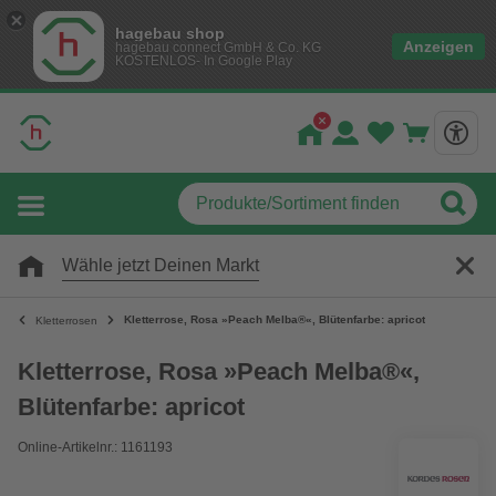
hagebau shop
Anzeigen
hagebau connect GmbH & Co. KG
KOSTENLOS- In Google Play
Wähle jetzt Deinen Markt
Kletterrose, Rosa »Peach Melba®«, Blütenfarbe: apricot
Kletterrosen
Kletterrose, Rosa »Peach Melba®«,
Blütenfarbe: apricot
Online-Artikelnr.: 1161193