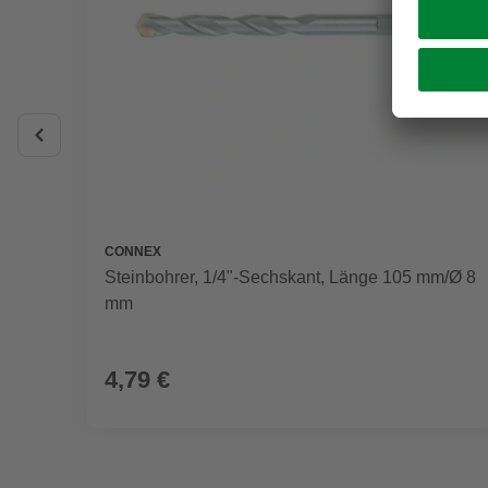
CONNEX
Steinbohrer, 1/4"-Sechskant, Länge 105 mm/Ø 8
mm
4,79 €