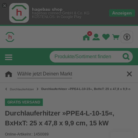
hagebau shop
Anzeigen
hagebau connect GmbH & Co. KG
KOSTENLOS- In Google Play
Wähle jetzt Deinen Markt
Durchlauferhitzer »PPE4-L-10-15«, BxHxT: 25 x 47,8 x 9,9 cm, 1
Durchlauferhitzer
GRATIS VERSAND
Durchlauferhitzer »PPE4-L-10-15«,
BxHxT: 25 x 47,8 x 9,9 cm, 15 kW
Online-Artikelnr.: 1450089