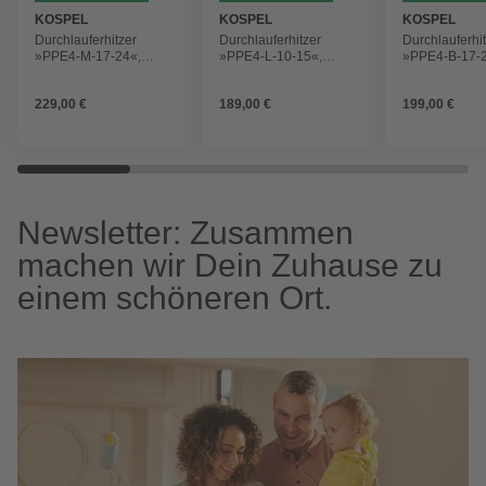
KOSPEL
KOSPEL
KOSPEL
Durchlauferhitzer
Durchlauferhitzer
Durchlauferhi
»PPE4-M-17-24«,
»PPE4-L-10-15«,
»PPE4-B-17-2
BxHxT: 25 x 47,8 x 9,9
BxHxT: 25 x 47,8 x 9,9
BxHxT: 25 x 47
cm, 24 kW
cm, 15 kW
cm, 24 kW
229,00 €
189,00 €
199,00 €
Newsletter: Zusammen
machen wir Dein Zuhause zu
einem schöneren Ort.