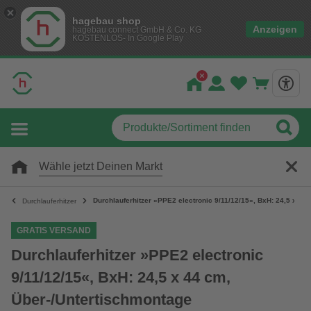
hagebau shop
Anzeigen
hagebau connect GmbH & Co. KG
KOSTENLOS- In Google Play
Wähle jetzt Deinen Markt
Durchlauferhitzer »PPE2 electronic 9/11/12/15«, BxH: 24,5 x 44
Durchlauferhitzer
GRATIS VERSAND
Durchlauferhitzer »PPE2 electronic
9/11/12/15«, BxH: 24,5 x 44 cm,
Über-/Untertischmontage