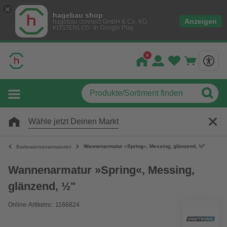
hagebau shop
Anzeigen
hagebau connect GmbH & Co. KG
KOSTENLOS- In Google Play
Wähle jetzt Deinen Markt
Wannenarmatur »Spring«, Messing, glänzend, ½"
Badewannenarmaturen
Wannenarmatur »Spring«, Messing,
glänzend, ½"
Online-Artikelnr.: 1166824