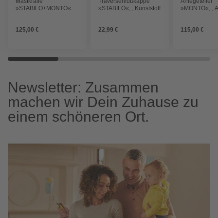
Mastkralle
Traversenfußkappe
Anlegeteller
»STABILO+MONTO«
»STABILO«, , Kunststoff
»MONTO«, , A
125,00 €
22,99 €
115,00 €
Newsletter: Zusammen
machen wir Dein Zuhause zu
einem schöneren Ort.